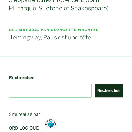
Cléopâtre (chez Properce, Lucain,
Plutarque, Suétone et Shakespeare)
PUBLIÉ
LE
1 MAI 2021
PAR GEORGETTE WACHTEL
LE
Hemingway, Paris est une fête
Rechercher
Rechercher
Site réalisé par
ORDILOGIQUE