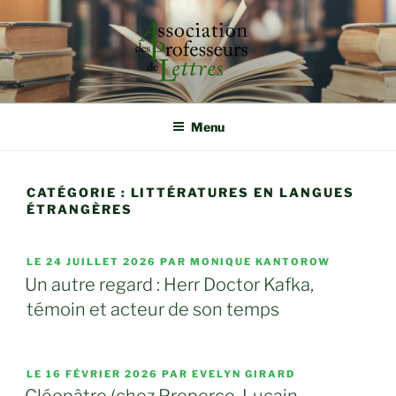
Aller
au
contenu
principal
ASSOCIATION DES
Rassembler, étudier et défendre autour de la qualité
d'enseignement
PROFESSEURS DE LETTRES
Menu
CATÉGORIE :
LITTÉRATURES EN LANGUES
ÉTRANGÈRES
PUBLIÉ
LE
24 JUILLET 2026
PAR MONIQUE KANTOROW
LE
Un autre regard : Herr Doctor Kafka,
témoin et acteur de son temps
PUBLIÉ
LE
16 FÉVRIER 2026
PAR EVELYN GIRARD
LE