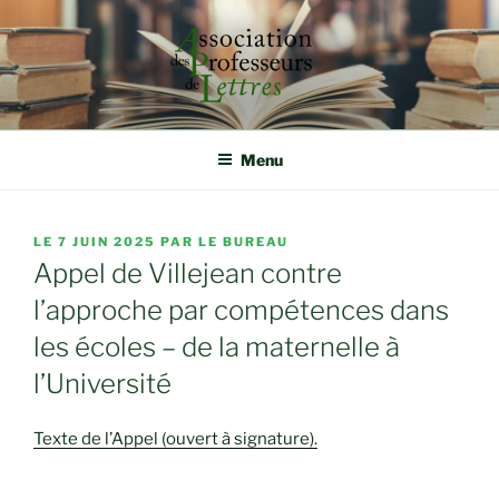
Aller
au
contenu
principal
ASSOCIATION DES
Rassembler, étudier et défendre autour de la qualité
d'enseignement
PROFESSEURS DE LETTRES
Menu
PUBLIÉ
LE
7 JUIN 2025
PAR
LE BUREAU
LE
Appel de Villejean contre
l’approche par compétences dans
les écoles – de la maternelle à
l’Université
Texte de l’Appel (ouvert à signature).