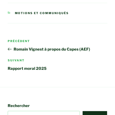
CATÉGORIES
MOTIONS ET COMMUNIQUÉS
Navigation
Article
PRÉCÉDENT
de
précédent
Romain Vignest à propos du Capes (AEF)
l’article
Article
SUIVANT
suivant
Rapport moral 2025
Rechercher