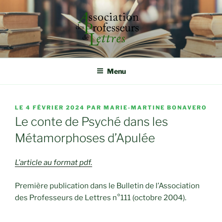
Aller
au
contenu
principal
ASSOCIATION DES
Rassembler, étudier et défendre autour de la qualité
d'enseignement
PROFESSEURS DE LETTRES
Menu
PUBLIÉ
LE
4 FÉVRIER 2024
PAR
MARIE-MARTINE BONAVERO
LE
Le conte de Psyché dans les
Métamorphoses d’Apulée
L’article au format pdf.
Première publication dans le Bulletin de l’Association
des Professeurs de Lettres n°111 (octobre 2004).