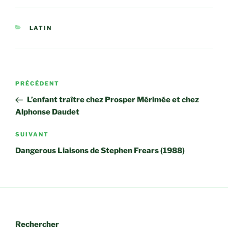
CATÉGORIES
LATIN
Navigation
Article
PRÉCÉDENT
de
précédent
L’enfant traître chez Prosper Mérimée et chez
l’article
Alphonse Daudet
Article
SUIVANT
suivant
Dangerous Liaisons de Stephen Frears (1988)
Rechercher