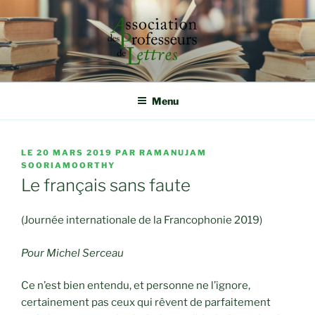
Aller
au
contenu
principal
ASSOCIATION DES
Rassembler, étudier et défendre autour de la qualité
d'enseignement
PROFESSEURS DE LETTRES
Menu
PUBLIÉ
LE
20 MARS 2019
PAR
RAMANUJAM
LE
SOORIAMOORTHY
Le français sans faute
(Journée internationale de la Francophonie 2019)
Pour Michel Serceau
Ce n’est bien entendu, et personne ne l’ignore,
certainement pas ceux qui rêvent de parfaitement