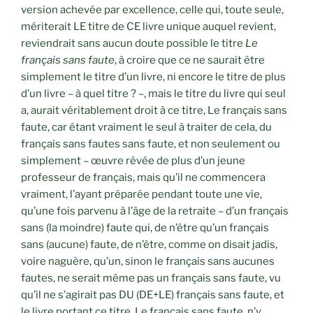
version achevée par excellence, celle qui, toute seule,
mériterait LE titre de CE livre unique auquel revient,
reviendrait sans aucun doute possible le titre
Le
français sans faute
, à croire que ce ne saurait être
simplement le titre d’un livre, ni encore le titre de plus
d’un livre – à quel titre ? –, mais le titre du livre qui seul
a, aurait véritablement droit à ce titre, Le français sans
faute, car étant vraiment le seul à traiter de cela, du
français sans fautes sans faute, et non seulement ou
simplement – œuvre rêvée de plus d’un jeune
professeur de français, mais qu’il ne commencera
vraiment, l’ayant préparée pendant toute une vie,
qu’une fois parvenu à l’âge de la retraite – d’un français
sans (la moindre) faute qui, de n’être qu’un français
sans (aucune) faute, de n’être, comme on disait jadis,
voire naguère, qu’un, sinon le français sans aucunes
fautes, ne serait même pas un français sans faute, vu
qu’il ne s’agirait pas DU (DE+LE) français sans faute, et
le livre portant ce titre, Le français sans faute, n’y