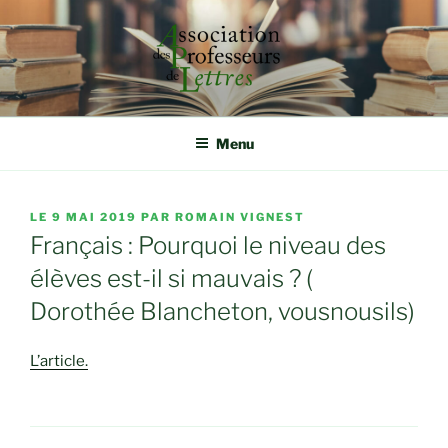
Aller
au
contenu
principal
ASSOCIATION DES
Rassembler, étudier et défendre autour de la qualité
d'enseignement
PROFESSEURS DE LETTRES
Menu
PUBLIÉ
LE
9 MAI 2019
PAR
ROMAIN VIGNEST
LE
Français : Pourquoi le niveau des
élèves est-il si mauvais ? (
Dorothée Blancheton, vousnousils)
L’article.