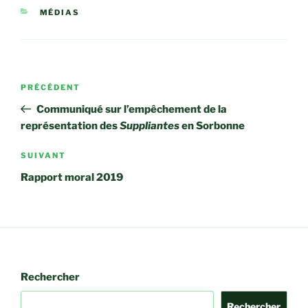
CATÉGORIES
MÉDIAS
Navigation
Article
PRÉCÉDENT
de
précédent
Communiqué sur l’empêchement de la
l’article
représentation des
Suppliantes
en Sorbonne
Article
SUIVANT
suivant
Rapport moral 2019
Rechercher
Rechercher