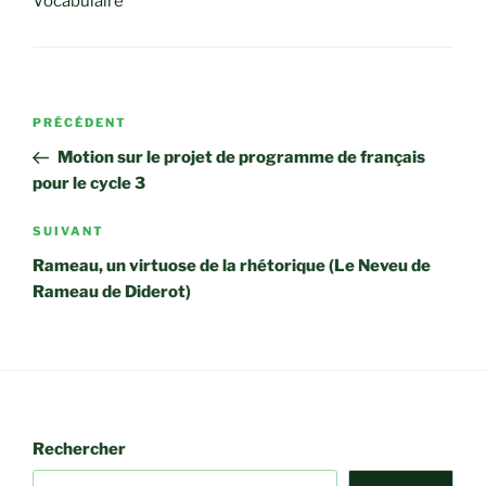
Vocabulaire
Navigation
Article
PRÉCÉDENT
de
précédent
Motion sur le projet de programme de français
l’article
pour le cycle 3
Article
SUIVANT
suivant
Rameau, un virtuose de la rhétorique (Le Neveu de
Rameau de Diderot)
Rechercher