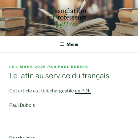
Aller
au
contenu
principal
ASSOCIATION DES
Rassembler, étudier et défendre autour de la qualité
d'enseignement
PROFESSEURS DE LETTRES
Menu
PUBLIÉ
LE
1 MARS 2025
PAR
PAUL DUBOIS
LE
Le latin au service du français
Cet article est téléchargeable
en PDF.
Paul Dubois
CATÉGORIES