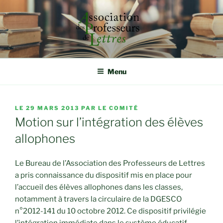
Aller
au
contenu
principal
ASSOCIATION DES
Rassembler, étudier et défendre autour de la qualité
d'enseignement
PROFESSEURS DE LETTRES
Menu
PUBLIÉ
LE
29 MARS 2013
PAR
LE COMITÉ
LE
Motion sur l’intégration des élèves
allophones
Le Bureau de l’Association des Professeurs de Lettres
a pris connaissance du dispositif mis en place pour
l’accueil des élèves allophones dans les classes,
notamment à travers la circulaire de la DGESCO
n°2012-141 du 10 octobre 2012. Ce dispositif privilégie